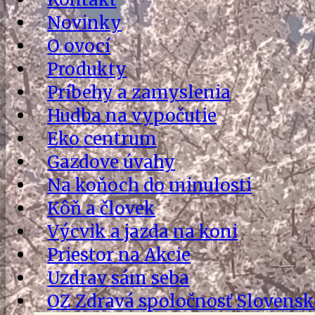
Novinky
O ovocí
Produkty
Príbehy a zamyslenia
Hudba na vypočutie
Eko centrum
Gazdove úvahy
Na koňoch do minulosti
Kôň a človek
Výcvik a jazda na koni
Priestor na Akcie
Uzdrav sám seba
OZ Zdravá spoločnosť Slovens