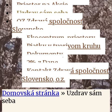
Priestor na Akcie
Uzdrav sám seba
OZ Zdravá spoločnosť
Slovensko
Ekocentrum, priestory
Piatky v tvorivom kruhu
Dokumenty
2% z Dane
Kontakt Zdravá spoločnosť
Slovensko, o.z.
Domovská stránka
»
Uzdrav sám
seba