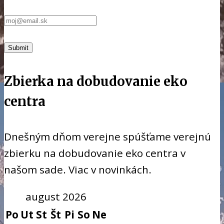
Zbierka na dobudovanie eko
centra
Dnešným dňom verejne spúšťame verejnú
zbierku na dobudovanie eko centra v
našom sade. Viac v novinkách.
august 2026
Po
Ut
St
Št
Pi
So
Ne