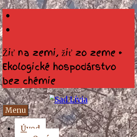
Skip
Facebook
to
RSS
content
Žiť na zemi, žiť zo zeme •
Ekologické hospodárstvo
bez chémie
Žiť
na
Menu
zemi,
Sad
žiť
Úvod