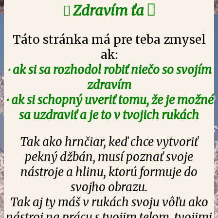


Zdravím ťa
Táto stránka má pre teba zmysel
ak:
⋅ ak si sa rozhodol robiť niečo so svojím
zdravím
⋅ ak si schopný uveriť tomu, že je možné
sa uzdraviť a je to v tvojich rukách
Tak ako hrnčiar, keď chce vytvoriť
pekný džbán, musí poznať svoje
nástroje a hlinu, ktorú formuje do
svojho obrazu.
Tak aj ty máš v rukách svoju vôľu ako
nástroj na prácu s tvojim telom, tvojimi