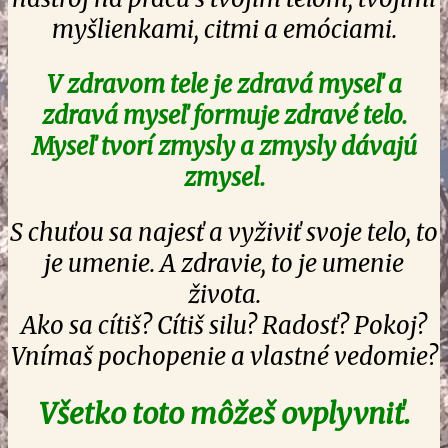
myšlienkami, citmi a emóciami.
V zdravom tele je zdravá myseľ a
zdravá myseľ formuje zdravé telo.
Myseľ tvorí zmysly a zmysly dávajú
zmysel.
S chuťou sa najesť a vyživiť svoje telo, to
je umenie. A zdravie, to je umenie
života.
Ako sa cítiš? Cítiš silu? Radosť? Pokoj?
Vnímaš pochopenie a vlastné vedomie?
Všetko toto môžeš ovplyvniť.