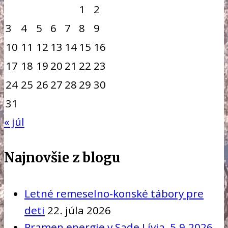
1
2
3
4
5
6
7
8
9
10
11
12
13
14
15
16
17
18
19
20
21
22
23
24
25
26
27
28
29
30
31
« júl
Najnovšie z blogu
Letné remeselno-konské tábory pre
deti
22. júla 2026
Pramen energie v Sade Lívia, 5.9.2026