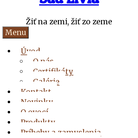
Žiť na zemi, žiť zo zeme
Menu
Úvod
O nás
Certifikáty
Galérie
Kontakt
Novinky
O ovocí
Produkty
Príbehy a zamyslenia