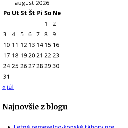
august 2026
Po
Ut
St
Št
Pi
So
Ne
1
2
3
4
5
6
7
8
9
10
11
12
13
14
15
16
17
18
19
20
21
22
23
24
25
26
27
28
29
30
31
« júl
Najnovšie z blogu
Letné remeselno-konské tábory pre