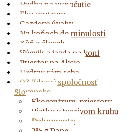
Hudba na vypočutie
Eko centrum
Gazdove úvahy
Na koňoch do minulosti
Kôň a človek
Výcvik a jazda na koni
Priestor na Akcie
Uzdrav sám seba
OZ Zdravá spoločnosť
Slovensko
Ekocentrum, priestory
Piatky v tvorivom kruhu
Dokumenty
2% z Dane