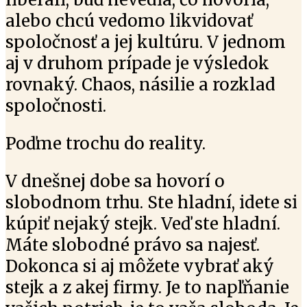
alebo chcú vedomo likvidovať
spoločnosť a jej kultúru. V jednom
aj v druhom prípade je výsledok
rovnaký. Chaos, násilie a rozklad
spoločnosti.
Poďme trochu do reality.
V dnešnej dobe sa hovorí o
slobodnom trhu. Ste hladní, idete si
kúpiť nejaký stejk. Veď ste hladní.
Máte slobodné právo sa najesť.
Dokonca si aj môžete vybrať aký
stejk a z akej firmy. Je to napľňanie