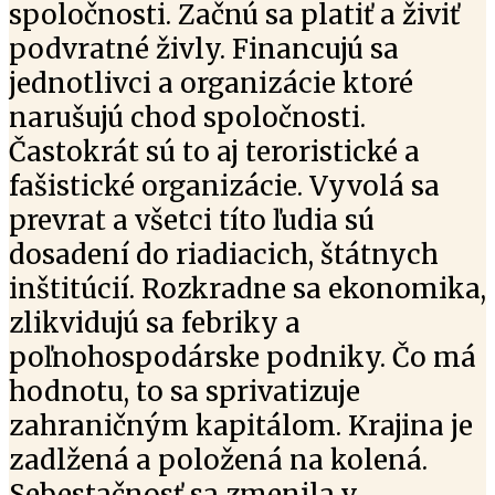
spoločnosti. Začnú sa platiť a živiť
podvratné živly. Financujú sa
jednotlivci a organizácie ktoré
narušujú chod spoločnosti.
Častokrát sú to aj teroristické a
fašistické organizácie. Vyvolá sa
prevrat a všetci títo ľudia sú
dosadení do riadiacich, štátnych
inštitúcií. Rozkradne sa ekonomika,
zlikvidujú sa febriky a
poľnohospodárske podniky. Čo má
hodnotu, to sa sprivatizuje
zahraničným kapitálom. Krajina je
zadlžená a položená na kolená.
Sebestačnosť sa zmenila v