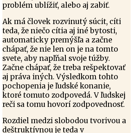
problém ublížiť, alebo aj zabiť.
Ak má človek rozvinutý súcit, cíti
teda, že niečo cítia aj iné bytosti,
automaticky premýšľa a začne
chápať, že nie len on je na tomto
svete, aby napľňal svoje túžby.
Začne chápať, že treba rešpektovať
aj práva iných. Výsledkom tohto
pochopenia je ľudské konanie,
ktoré tomuto zodpovedá. V ľudskej
reči sa tomu hovorí zodpovednosť.
Rozdiel medzi slobodou tvorivou a
deštruktívnou je teda v