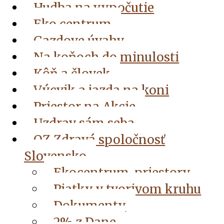
Hudba na vypočutie
Eko centrum
Gazdove úvahy
Na koňoch do minulosti
Kôň a človek
Výcvik a jazda na koni
Priestor na Akcie
Uzdrav sám seba
OZ Zdravá spoločnosť
Slovensko
Ekocentrum, priestory
Piatky v tvorivom kruhu
Dokumenty
2% z Dane