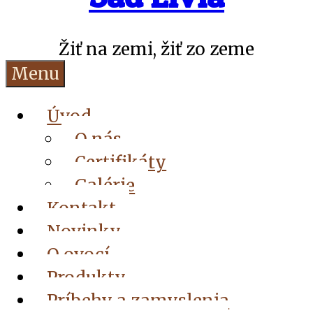
Žiť na zemi, žiť zo zeme
Menu
Úvod
O nás
Certifikáty
Galérie
Kontakt
Novinky
O ovocí
Produkty
Príbehy a zamyslenia