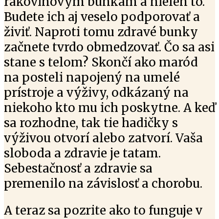
rakovinovým bunkám a nielen to.
Budete ich aj veselo podporovať a
živiť. Naproti tomu zdravé bunky
začnete tvrdo obmedzovať. Čo sa asi
stane s telom? Skončí ako maród
na posteli napojený na umelé
prístroje a výživy, odkázaný na
niekoho kto mu ich poskytne. A keď
sa rozhodne, tak tie hadičky s
výživou otvorí alebo zatvorí. Vaša
sloboda a zdravie je tatam.
Sebestačnosť a zdravie sa
premenilo na závislosť a chorobu.
A teraz sa pozrite ako to funguje v