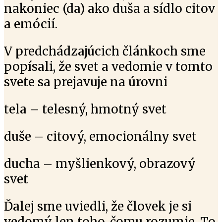
nakoniec (da) ako duša a sídlo citov
a emócií.
V predchádzajúcich článkoch sme
popísali, že svet a vedomie v tomto
svete sa prejavuje na úrovni
tela – telesný, hmotný svet
duše – citový, emocionálny svet
ducha – myšlienkový, obrazový
svet
Ďalej sme uviedli, že človek je si
vedomý len toho, čomu rozumie. To