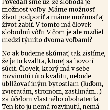
Povedali sme už, že sloboda je
možnosť voľby. Máme možnosť
život podporiť a máme možnosť aj
život zabiť. V tomto má človek
slobodnú vôľu. V čom je ale rozdiel
medzi týmito dvoma voľbami?
No ak budeme skúmať, tak zistíme,
že je to kvalita, ktorej sa hovorí
súcit. Človek, ktorý má v sebe
rozvinutú túto kvalitu, nebude
ubližovať iným bytostiam (ľuďom,
zvieratám, stromom, zastlinám…)
za účelom vlastného obohatenia.
Ten kto ju nemá rozvinutú, nemá