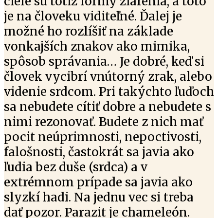
ciele sú totiž formy žiarenia, a toto
je na človeku viditeľné. Ďalej je
možné ho rozlíšiť na základe
vonkajších znakov ako mimika,
spôsob správania… Je dobré, keď si
človek vycibrí vnútorný zrak, alebo
videnie srdcom. Pri takýchto ľuďoch
sa nebudete cítiť dobre a nebudete s
nimi rezonovať. Budete z nich mať
pocit neúprimnosti, nepoctivosti,
falošnosti, častokrát sa javia ako
ľudia bez duše (srdca) a v
extrémnom prípade sa javia ako
slyzkí hadi. Na jednu vec si treba
dať pozor. Parazit je chameleón.