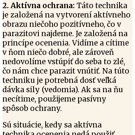
2. Aktívna ochrana:
Táto technika
je založená na vytvorení aktívneho
obrazu niečoho pozitívneho, čo v
parazitovi najdeme. Je založená na
princípe ocenenia. Vidíme a cítime
v ňom niečo dobré, ale zároveň
nedovolíme vstúpiť do seba to zlé,
čo nám chce parazit vnútiť. Na túto
techniku je potrebná dosť veľká
dávka sily (vedomia). Ak sa na ňu
necítime, použijeme pasívny
spôsob ochrany.
Sú situácie, kedy sa aktívna
technika ocenenia nedá použiť,