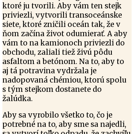
ktoré ju tvorili. Aby vám ten stejk
priviezli, vytvorili transoceánske
siete, ktoré zničili oceán tak, že v
ňom začína život odumierať. A aby
vám to na kamionoch priviezli do
obchodu, zaliali tiež živú pôdu
asfaltom a betónom. Na to, aby to
aj tá potravina vydržala je
nadopovaná chémiou, ktorú spolu
s tým stejkom dostanete do
žalúdka.
Aby sa vyrobilo všetko to, čo je
potrebné na to, aby sme sa najedli,
sa vytvorí toľko odpadu, že zachvíľu