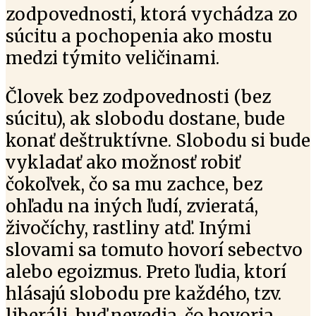
zodpovednosti, ktorá vychádza zo
súcitu a pochopenia ako mostu
medzi týmito veličinami.
Človek bez zodpovednosti (bez
súcitu), ak slobodu dostane, bude
konať deštruktívne. Slobodu si bude
vykladať ako možnosť robiť
čokoľvek, čo sa mu zachce, bez
ohľadu na iných ľudí, zvieratá,
živočíchy, rastliny atď. Inými
slovami sa tomuto hovorí sebectvo
alebo egoizmus. Preto ľudia, ktorí
hlásajú slobodu pre každého, tzv.
liberáli, buď nevedia, čo hovoria,