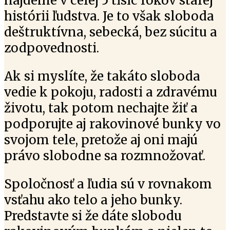
nájdeme v celej 5 tisíc rokov starej
histórii ľudstva. Je to však sloboda
deštruktívna, sebecká, bez súcitu a
zodpovednosti.
Ak si myslíte, že takáto sloboda
vedie k pokoju, radosti a zdravému
životu, tak potom nechajte žiť a
podporujte aj rakovinové bunky vo
svojom tele, pretože aj oni majú
právo slobodne sa rozmnožovať.
Spoločnosť a ľudia sú v rovnakom
vsťahu ako telo a jeho bunky.
Predstavte si že dáte slobodu