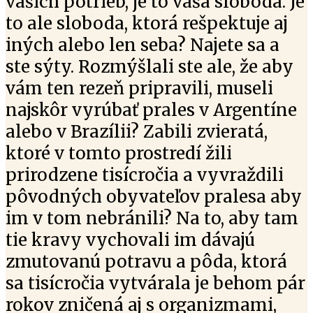
vašich potrieb, je to vaša sloboda. Je
to ale sloboda, ktorá rešpektuje aj
iných alebo len seba? Najete sa a
ste sýty. Rozmýšlali ste ale, že aby
vám ten rezeň pripravili, museli
najskôr vyrúbať prales v Argentíne
alebo v Brazílii? Zabili zvieratá,
ktoré v tomto prostredí žili
prirodzene tisícročia a vyvraždili
pôvodných obyvateľov pralesa aby
im v tom nebránili? Na to, aby tam
tie kravy vychovali im dávajú
zmutovanú potravu a pôda, ktorá
sa tisícročia vytvárala je behom pár
rokov zničená aj s organizmami,