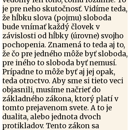
je pre neho skutočnosť. Vidíme teda,
že hĺbku slova (pojmu) sloboda
bude vnímať každý človek v
závislosti od hĺbky (úrovne) svojho
pochopenia. Znamená to teda aj to,
že čo pre jedného môže byť sloboda,
pre iného to sloboda byť nemusí.
Prípadne to môže byť aj jej opak,
teda otroctvo. Aby sme si tieto veci
objasnili, musíme načrieť do
základného zákona, ktorý platí v
tomto prejavenom svete. A to je
dualita, alebo jednota dvoch
protikladov. Tento zákon sa