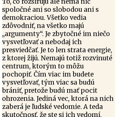
To, čo rozširujú ale nemá nič
spoločné ani so slobodou ani s
demokraciou. Všetko vedia
zdôvodniť, na všetko majú
,,argumenty“. Je zbytočné im niečo
vysvetľovať a nebodaj ich
presviedčať. Je to len strata energie,
z ktorej žijú. Nemajú totiž rozvinuté
centrum, ktorým to môžu
pochopiť. Čím viac im budete
vysvetľovať, tým viac sa budú
brániť, pretože budú mať pocit
ohrozenia. Jediná vec, ktorá na nich
zaberá je ľudské vedomie. A teda
skutočnosť, že ste si ich vedomí.