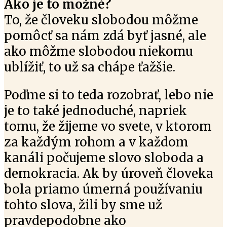
Ako je to možné?
To, že človeku slobodou môžme
pomôcť sa nám zdá byť jasné, ale
ako môžme slobodou niekomu
ublížiť, to už sa chápe ťažšie.
Poďme si to teda rozobrať, lebo nie
je to také jednoduché, napriek
tomu, že žijeme vo svete, v ktorom
za každým rohom a v každom
kanáli počujeme slovo sloboda a
demokracia. Ak by úroveň človeka
bola priamo úmerná používaniu
tohto slova, žili by sme už
pravdepodobne ako