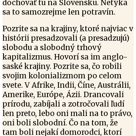
dochovať tu na Slovensku. Netýka
sa to samozrejme len potravín.
Pozrite sa na krajiny, ktoré najviac v
histórii presadzovali (a presadzujú)
slobodu a slobodný trhový
kapitalizmus. Hovorí sa im anglo-
saské krajiny. Pozrite sa, čo robili
svojim kolonializmom po celom
svete. V Afrike, Indii, Číne, Austrálii,
Amerike, Európe, Ázii. Drancovali
prírodu, zabíjali a zotročovali ľudí
len preto, lebo oni mali na to právo,
oni boli slobodní. Čo na tom, že
tam boli nejakí domorodci, ktorí