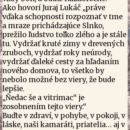
Ako hovorí Juraj Lukáč „práve
vďaka schopnosti rozpoznať v tme
a mraze prichádzajúce Slnko,
prežilo ľudstvo toľko zlého a je stále
tu. Vydržať kruté zimy v drevených
zruboch, vydržať roky neúrody,
vydržať ďaleké cesty za hľadaním
nového domova, to všetko by
nebolo možné bez viery, že bude
lepšie.
„Ňedac še a vitrimac“ je
zosobnením tejto viery.“
Buďte v zdraví, v pohybe, v pokoji, v
láske, naši kamaráti, priatelia… aj v