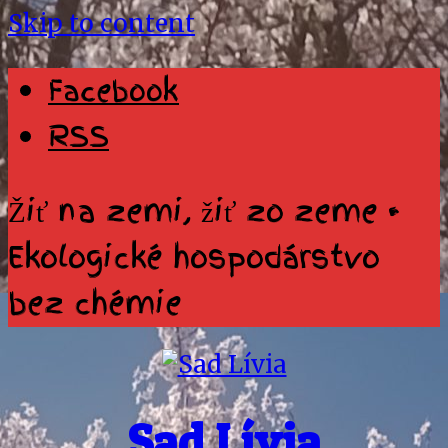
Skip to content
Facebook
RSS
Žiť na zemi, žiť zo zeme •
Ekologické hospodárstvo
bez chémie
Sad Lívia