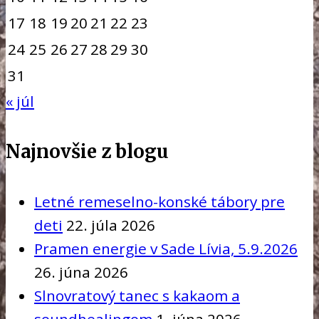
17
18
19
20
21
22
23
24
25
26
27
28
29
30
31
« júl
Najnovšie z blogu
Letné remeselno-konské tábory pre
deti
22. júla 2026
Pramen energie v Sade Lívia, 5.9.2026
26. júna 2026
Slnovratový tanec s kakaom a