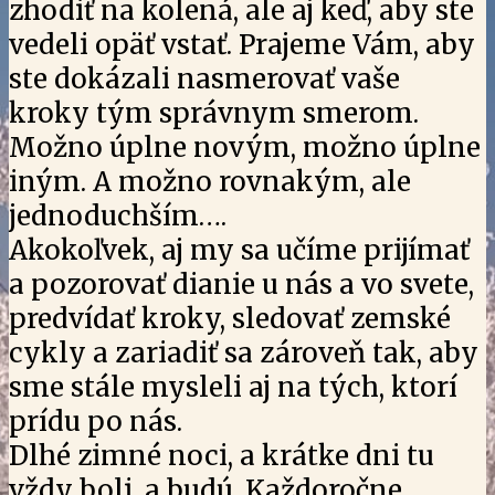
zhodiť na kolená, ale aj keď, aby ste
vedeli opäť vstať. Prajeme Vám, aby
ste dokázali nasmerovať vaše
kroky tým správnym smerom.
Možno úplne novým, možno úplne
iným. A možno rovnakým, ale
jednoduchším….
Akokoľvek, aj my sa učíme prijímať
a pozorovať dianie u nás a vo svete,
predvídať kroky, sledovať zemské
cykly a zariadiť sa zároveň tak, aby
sme stále mysleli aj na tých, ktorí
prídu po nás.
Dlhé zimné noci, a krátke dni tu
vždy boli, a budú. Každoročne.