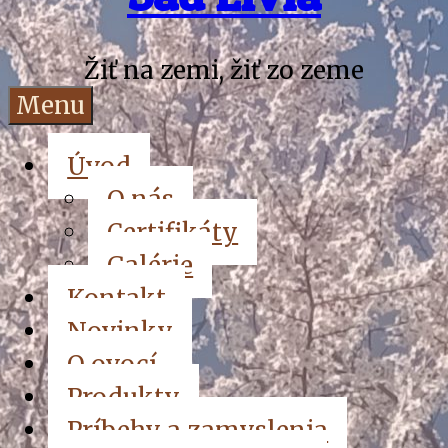
Žiť na zemi, žiť zo zeme
Menu
Úvod
O nás
Certifikáty
Galérie
Kontakt
Novinky
O ovocí
Produkty
Príbehy a zamyslenia