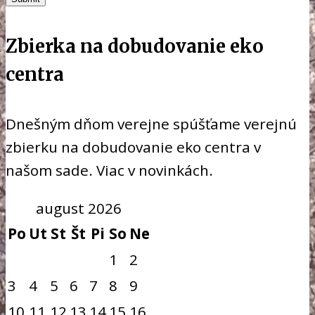
Zbierka na dobudovanie eko
centra
Dnešným dňom verejne spúšťame verejnú
zbierku na dobudovanie eko centra v
našom sade. Viac v novinkách.
august 2026
Po
Ut
St
Št
Pi
So
Ne
1
2
3
4
5
6
7
8
9
10
11
12
13
14
15
16