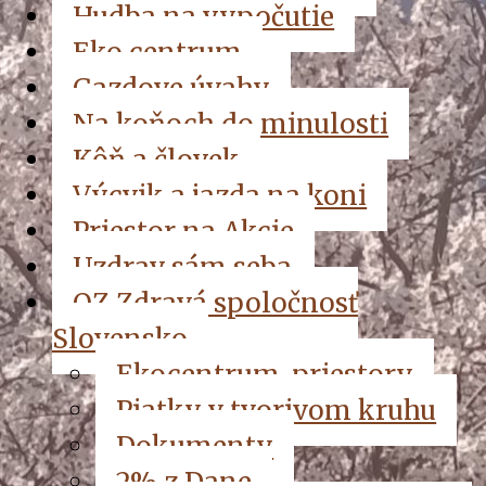
Hudba na vypočutie
Eko centrum
Gazdove úvahy
Na koňoch do minulosti
Kôň a človek
Výcvik a jazda na koni
Priestor na Akcie
Uzdrav sám seba
OZ Zdravá spoločnosť
Slovensko
Ekocentrum, priestory
Piatky v tvorivom kruhu
Dokumenty
2% z Dane