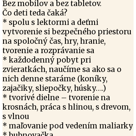
Bez mobilov a bez tabletov.
Čo deti teda čaká?
* spolu s lektormi a deťmi
vytvorenie si bezpečného priestoru
na spoločný čas, hry, hranie,
tvorenie a rozprávanie sa
* každodenný pobyt pri
zvieratkách, naučíme sa ako sa o
nich denne staráme (koníky,
zajačiky, sliepočky, húsky….)
* tvorivé dielne – tvorenie na
krosnách, práca s hlinou, s drevom,
s vlnou
* maľovanie pod vedením maliarky
* bubnovačka