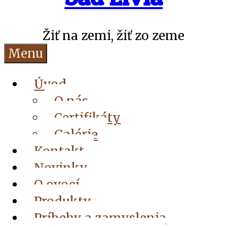
Žiť na zemi, žiť zo zeme
Menu
Úvod
O nás
Certifikáty
Galérie
Kontakt
Novinky
O ovocí
Produkty
Príbehy a zamyslenia