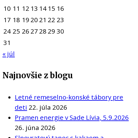
10
11
12
13
14
15
16
17
18
19
20
21
22
23
24
25
26
27
28
29
30
31
« júl
Najnovšie z blogu
Letné remeselno-konské tábory pre
deti
22. júla 2026
Pramen energie v Sade Lívia, 5.9.2026
26. júna 2026
Slnovratový tanec s kakaom a