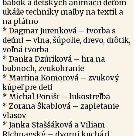
bábok a detských animácií deťom
ukáže techniky maľby na textil a
na plátno
* Dagmar Jurenková – tvorba s
deťmi – vlna, šúpolie, drevo, drôtik,
voľná tvorba
* Danka Dzúriková – hra na
bubnoch, zvukohranie
* Martina Komorová – zvukový
kúpeľ pre deti
* Michal Poništ – lukostreľba
* Zorana Škablová – zapletanie
vlasov
* Janka Staššáková a Viliam
Richnavský – dvorní kuchári