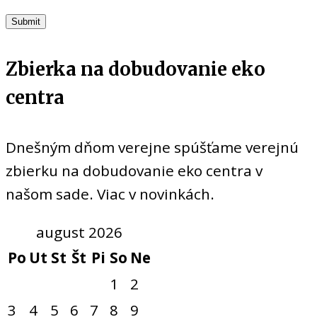
Zbierka na dobudovanie eko
centra
Dnešným dňom verejne spúšťame verejnú
zbierku na dobudovanie eko centra v
našom sade. Viac v novinkách.
august 2026
Po
Ut
St
Št
Pi
So
Ne
1
2
3
4
5
6
7
8
9