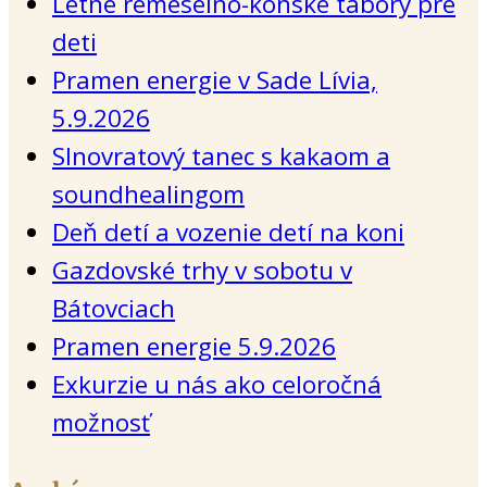
Letné remeselno-konské tábory pre
deti
Pramen energie v Sade Lívia,
5.9.2026
Slnovratový tanec s kakaom a
soundhealingom
Deň detí a vozenie detí na koni
Gazdovské trhy v sobotu v
Bátovciach
Pramen energie 5.9.2026
Exkurzie u nás ako celoročná
možnosť