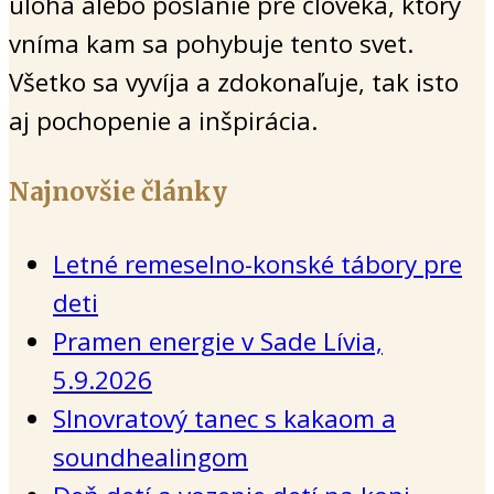
úloha alebo poslanie pre človeka, ktorý
vníma kam sa pohybuje tento svet.
Všetko sa vyvíja a zdokonaľuje, tak isto
aj pochopenie a inšpirácia.
Najnovšie články
Letné remeselno-konské tábory pre
deti
Pramen energie v Sade Lívia,
5.9.2026
Slnovratový tanec s kakaom a
soundhealingom