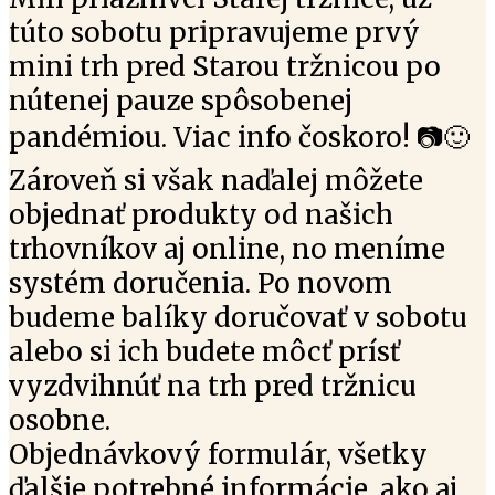
túto sobotu pripravujeme prvý
mini trh pred Starou tržnicou po
nútenej pauze spôsobenej
pandémiou. Viac info čoskoro!
📷
🙂
Záro
veň si však naďalej môžete
objednať produkty od našich
trhovníkov aj online, no meníme
systém doručenia. Po novom
budeme balíky doručovať v sobotu
alebo si ich budete môcť prísť
vyzdvihnúť na trh pred tržnicu
osobne.
Objednávkový formulár, všetky
ďalšie potrebné informácie, ako aj