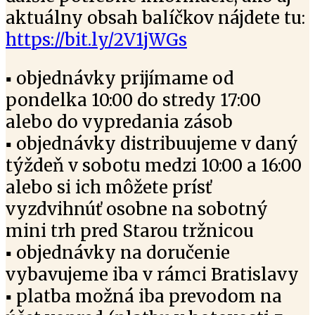
aktuálny obsah balíčkov nájdete tu:
https://bit.ly/2V1jWGs
▪️
objednávky prijímame od
pondelka 10:00 do stredy 17:00
alebo do vypredania zásob
▪️
objednávky distribuujeme v daný
týždeň v sobotu medzi 10:00 a 16:00
alebo si ich môžete prísť
vyzdvihnúť osobne na sobotný
mini trh pred Starou tržnicou
▪️
objednávky na doručenie
vybavujeme iba v rámci Bratislavy
▪️
platba možná iba prevodom na