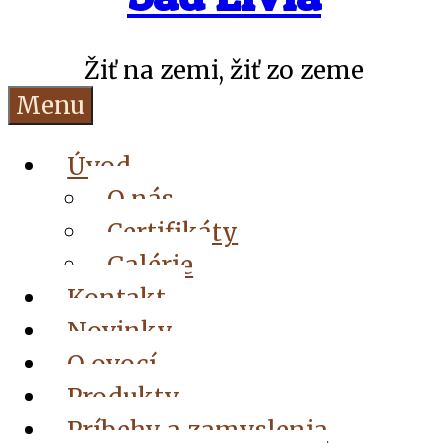
Žiť na zemi, žiť zo zeme
Menu
Úvod
O nás
Certifikáty
Galérie
Kontakt
Novinky
O ovocí
Produkty
Príbehy a zamyslenia