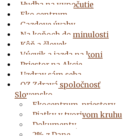
Hudba na vypočutie
Eko centrum
Gazdove úvahy
Na koňoch do minulosti
Kôň a človek
Výcvik a jazda na koni
Priestor na Akcie
Uzdrav sám seba
OZ Zdravá spoločnosť
Slovensko
Ekocentrum, priestory
Piatky v tvorivom kruhu
Dokumenty
2% z Dane