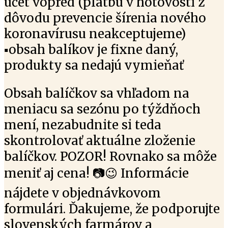
účet vopred (platbu v hotovosti z
dôvodu prevencie šírenia nového
koronavírusu neakceptujeme)
▪️
obsah balíkov je fixne daný,
produkty sa nedajú vymieňať
Obsah balíčkov sa vhľadom na
meniacu sa sezónu po týždňoch
mení, nezabudnite si teda
skontrolovať aktuálne zloženie
balíčkov. POZOR! Rovnako sa môže
meniť aj cena!
📷
😉
Informácie
nájdete v objednávkovom
formulári. Ďakujeme, že podporujte
slovenských farmárov a