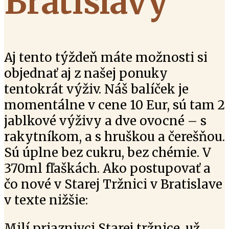
Bratislavy
Aj tento týždeň máte možnosti si
objednať aj z našej ponuky
tentokrát výživ. Náš balíček je
momentálne v cene 10 Eur, sú tam 2
jablkové výživy a dve ovocné – s
rakytníkom, a s hruškou a čerešňou.
Sú úplne bez cukru, bez chémie. V
370ml fľaškách. Ako postupovať a
čo nové v Starej Tržnici v Bratislave
v texte nižšie:
Milí priaznivci Starej tržnice, už