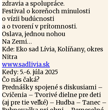
zdravia a spolupráce.
Festival o koreňoch minulosti
o vízii budúcnosti
a o tvorení v prítomnosti.
Oslava, jednou nohou
Na Zemi…
Kde: Eko sad Lívia, Kolíňany, okres
Nitra
www.sadlivia.sk
Kedy: 5.-6. júla 2025
Čo nás čaká?
Prednášky spojené s diskusiami –
Cvičenia – Tvorivé dielne pre deti
(aj pre tie veľké) – Hudba – Tanec –