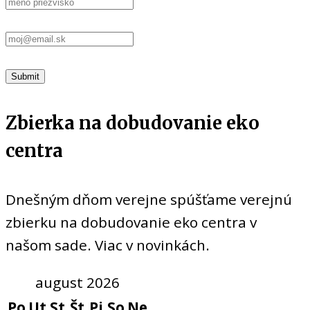
Zbierka na dobudovanie eko
centra
Dnešným dňom verejne spúšťame verejnú
zbierku na dobudovanie eko centra v
našom sade. Viac v novinkách.
august 2026
Po
Ut
St
Št
Pi
So
Ne