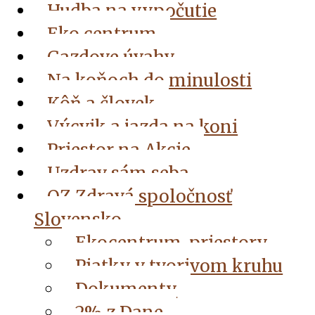
Hudba na vypočutie
Eko centrum
Gazdove úvahy
Na koňoch do minulosti
Kôň a človek
Výcvik a jazda na koni
Priestor na Akcie
Uzdrav sám seba
OZ Zdravá spoločnosť
Slovensko
Ekocentrum, priestory
Piatky v tvorivom kruhu
Dokumenty
2% z Dane