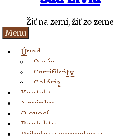
Žiť na zemi, žiť zo zeme
Menu
Úvod
O nás
Certifikáty
Galérie
Kontakt
Novinky
O ovocí
Produkty
Príbehy a zamyslenia