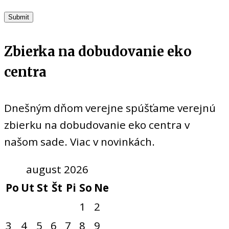
Zbierka na dobudovanie eko
centra
Dnešným dňom verejne spúšťame verejnú
zbierku na dobudovanie eko centra v
našom sade. Viac v novinkách.
august 2026
Po
Ut
St
Št
Pi
So
Ne
1
2
3
4
5
6
7
8
9