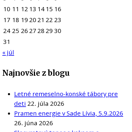
10
11
12
13
14
15
16
17
18
19
20
21
22
23
24
25
26
27
28
29
30
31
« júl
Najnovšie z blogu
Letné remeselno-konské tábory pre
deti
22. júla 2026
Pramen energie v Sade Lívia, 5.9.2026
26. júna 2026