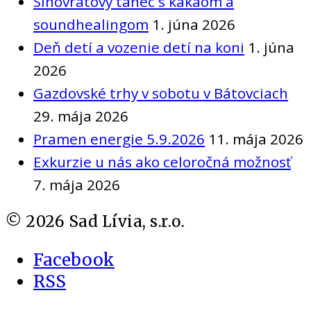
Slnovratový tanec s kakaom a
soundhealingom
1. júna 2026
Deň detí a vozenie detí na koni
1. júna
2026
Gazdovské trhy v sobotu v Bátovciach
29. mája 2026
Pramen energie 5.9.2026
11. mája 2026
Exkurzie u nás ako celoročná možnosť
7. mája 2026
©
2026
Sad Lívia, s.r.o.
Facebook
RSS