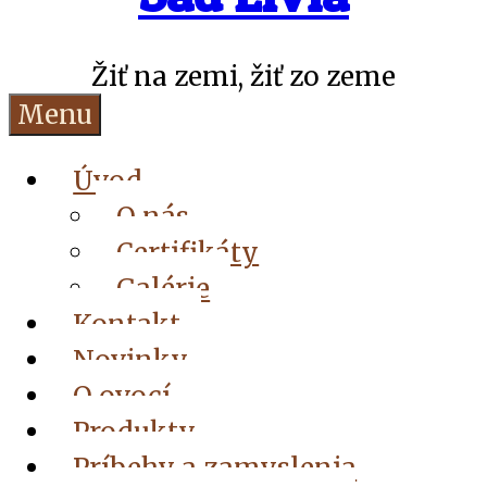
Žiť na zemi, žiť zo zeme
Menu
Úvod
O nás
Certifikáty
Galérie
Kontakt
Novinky
O ovocí
Produkty
Príbehy a zamyslenia