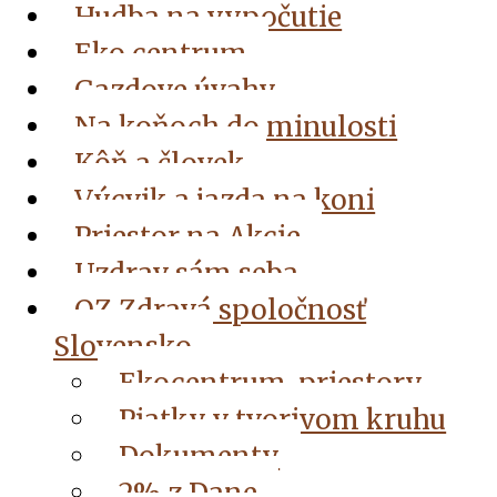
Hudba na vypočutie
Eko centrum
Gazdove úvahy
Na koňoch do minulosti
Kôň a človek
Výcvik a jazda na koni
Priestor na Akcie
Uzdrav sám seba
OZ Zdravá spoločnosť
Slovensko
Ekocentrum, priestory
Piatky v tvorivom kruhu
Dokumenty
2% z Dane