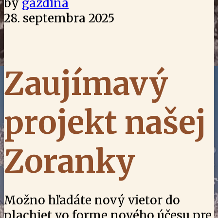
by
gazdiná
28. septembra 2025
Zaujímavý
projekt našej
Zoranky
Možno hľadáte nový vietor do
plachiet vo forme nového účesu pre