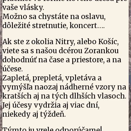
vaše vlásky.
Možno sa chystáte na oslavu,
dôležité stretnutie, koncert….
Ak ste z okolia Nitry, alebo Košíc,
viete sa s našou dcérou Zorankou
dohodnúť na čase a priestore, a na
účese.
Zapletá, prepletá, vpletáva a
vymýšľa naozaj nádherné vzory na
kratších aj na tých dlhších vlasoch.
Jej účesy vydržia aj viac dní,
niekedy aj týždeň.
Týmto ju vrele odporúčame!