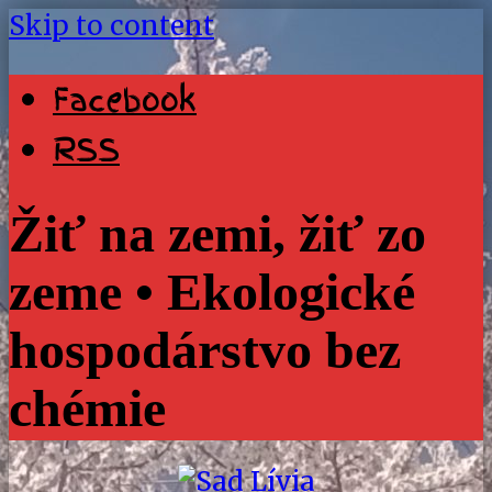
Skip to content
Facebook
RSS
Žiť na zemi, žiť zo
zeme • Ekologické
hospodárstvo bez
chémie