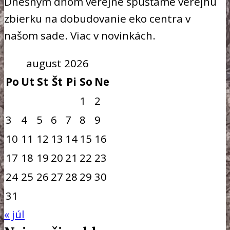
Dnešným dňom verejne spúšťame verejnú
zbierku na dobudovanie eko centra v
našom sade. Viac v novinkách.
august 2026
Po
Ut
St
Št
Pi
So
Ne
1
2
3
4
5
6
7
8
9
10
11
12
13
14
15
16
17
18
19
20
21
22
23
24
25
26
27
28
29
30
31
« júl