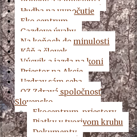
Príbehy a zamyslenia
Hudba na vypočutie
Eko centrum
Gazdove úvahy
Na koňoch do minulosti
Kôň a človek
Výcvik a jazda na koni
Priestor na Akcie
Uzdrav sám seba
OZ Zdravá spoločnosť
Slovensko
Ekocentrum, priestory
Piatky v tvorivom kruhu
Dokumenty