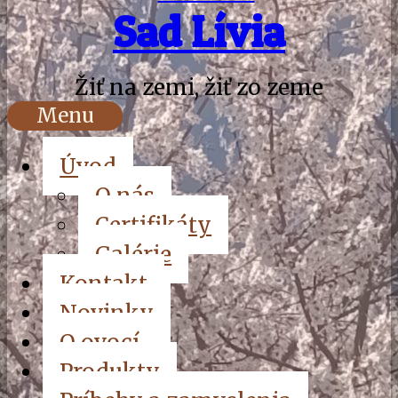
Sad Lívia
Žiť na zemi, žiť zo zeme
Menu
Úvod
O nás
Certifikáty
Galérie
Kontakt
Novinky
O ovocí
Produkty