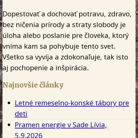
Dopestovať a dochovať potravu, zdravo,
bez ničenia prírody a straty slobody je
úloha alebo poslanie pre človeka, ktorý
vníma kam sa pohybuje tento svet.
Všetko sa vyvíja a zdokonaľuje, tak isto
aj pochopenie a inšpirácia.
Najnovšie články
Letné remeselno-konské tábory pre
deti
Pramen energie v Sade Lívia,
5.9.2026