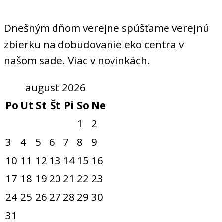
Dnešným dňom verejne spúšťame verejnú
zbierku na dobudovanie eko centra v
našom sade. Viac v novinkách.
august 2026
Po
Ut
St
Št
Pi
So
Ne
1
2
3
4
5
6
7
8
9
10
11
12
13
14
15
16
17
18
19
20
21
22
23
24
25
26
27
28
29
30
31