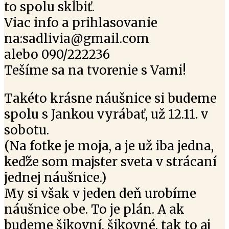
to spolu skĺbiť.
Viac info a prihlasovanie
na:sadlivia@gmail.com
alebo 090/222236
Tešíme sa na tvorenie s Vami!
Takéto krásne náušnice si budeme
spolu s Jankou vyrábať, už 12.11. v
sobotu.
(Na fotke je moja, a je už iba jedna,
keďže som majster sveta v strácaní
jednej náušnice.)
My si však v jeden deň urobíme
náušnice obe. To je plán. A ak
budeme šikovní, šikovné, tak to aj