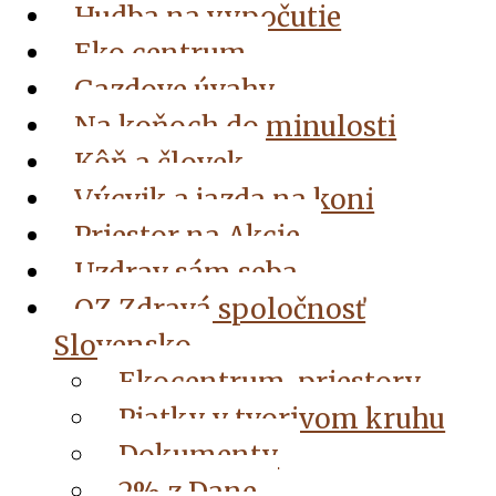
Hudba na vypočutie
Eko centrum
Gazdove úvahy
Na koňoch do minulosti
Kôň a človek
Výcvik a jazda na koni
Priestor na Akcie
Uzdrav sám seba
OZ Zdravá spoločnosť
Slovensko
Ekocentrum, priestory
Piatky v tvorivom kruhu
Dokumenty
2% z Dane