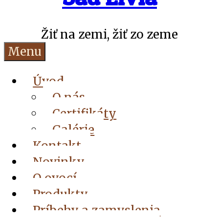
Žiť na zemi, žiť zo zeme
Menu
Úvod
O nás
Certifikáty
Galérie
Kontakt
Novinky
O ovocí
Produkty
Príbehy a zamyslenia