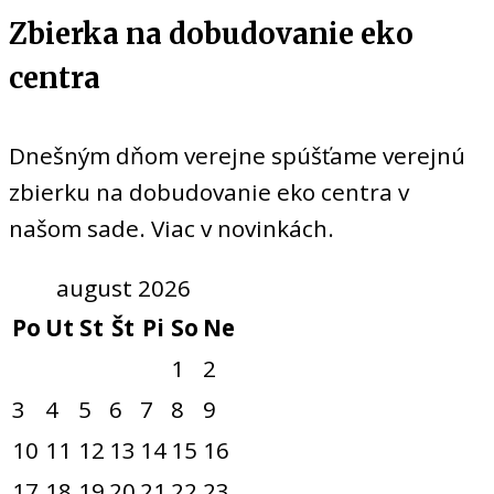
Zbierka na dobudovanie eko
centra
Dnešným dňom verejne spúšťame verejnú
zbierku na dobudovanie eko centra v
našom sade. Viac v novinkách.
august 2026
Po
Ut
St
Št
Pi
So
Ne
1
2
3
4
5
6
7
8
9
10
11
12
13
14
15
16
17
18
19
20
21
22
23