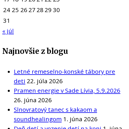
24
25
26
27
28
29
30
31
« júl
Najnovšie z blogu
Letné remeselno-konské tábory pre
deti
22. júla 2026
Pramen energie v Sade Lívia, 5.9.2026
26. júna 2026
Slnovratový tanec s kakaom a
soundhealingom
1. júna 2026
Deň detí a vozenie detí na koni
1. júna