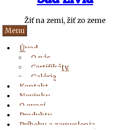
Žiť na zemi, žiť zo zeme
Menu
Úvod
O nás
Certifikáty
Galérie
Kontakt
Novinky
O ovocí
Produkty
Príbehy a zamyslenia