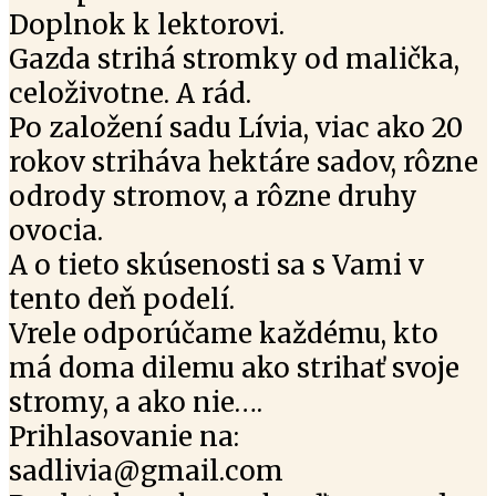
Doplnok k lektorovi.
Gazda strihá stromky od malička,
celoživotne. A rád.
Po založení sadu Lívia, viac ako 20
rokov striháva hektáre sadov, rôzne
odrody stromov, a rôzne druhy
ovocia.
A o tieto skúsenosti sa s Vami v
tento deň podelí.
Vrele odporúčame každému, kto
má doma dilemu ako strihať svoje
stromy, a ako nie….
Prihlasovanie na:
sadlivia@gmail.com