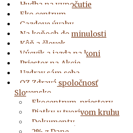
Hudba na vypočutie
Eko centrum
Gazdove úvahy
Na koňoch do minulosti
Kôň a človek
Výcvik a jazda na koni
Priestor na Akcie
Uzdrav sám seba
OZ Zdravá spoločnosť
Slovensko
Ekocentrum, priestory
Piatky v tvorivom kruhu
Dokumenty
2% z Dane