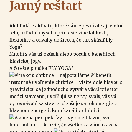
Jarný reštart
Ak hľadáte aktivitu, ktoré vám zpevní ale aj uvoľní
telo, ukľudní myseľ a priniesie viac ľahkosti,
flexibility a odvahy do života, čo tak skúsiť Fly
Yogu?
Mnohí z vás už okúsili alebo počuli o benefitoch
klasickej jogy.
A čo ešte ponúka FLY YOGA?
trakcia chrbtice – najpopulárnejší benefit –
instantné uvoľnenie chrbtice – visíte dole hlavou a
gravitáciou sa jednoducho vytvára väčší priestor
medzi stavcami, uvoľňujú sa nervy, svaly, väzivá,
vyrovnávajú sa stavce, zlepšuje sa tok energie v
hlavnom energetickom kanáli v chrbtici
zmena perspektívy – vy dole hlavou, svet
hore nohami – kto vie, čo všetko sa vám ukáže v
prekrvenom mozgu
…pre tých, ktorí sú