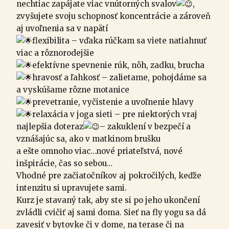
nechtiac zapájate viac vnútorných svalov
,
zvyšujete svoju schopnosť koncentrácie a zároveň
aj uvoľnenia sa v napätí
flexibilita – vďaka rúčkam sa viete natiahnuť
viac a rôznorodejšie
efektívne spevnenie rúk, nôh, zadku, brucha
hravosť a ľahkosť – zalietame, pohojdáme sa
a vyskúšame rôzne motanice
prevetranie, vyčistenie a uvoľnenie hlavy
relaxácia v joga sieti – pre niektorých vraj
najlepšia doteraz
– zakuklení v bezpečí a
vznášajúc sa, ako v matkinom brušku
a ešte omnoho viac…nové priateľstvá, nové
inšpirácie, čas so sebou…
Vhodné pre začiatočníkov aj pokročilých, keďže
intenzitu si upravujete sami.
Kurz je stavaný tak, aby ste si po jeho ukončení
zvládli cvičiť aj sami doma. Sieť na fly yogu sa dá
zavesiť v bytovke či v dome, na terase či na