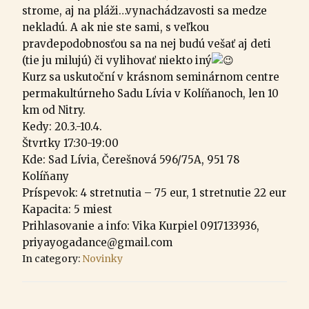
strome, aj na pláži…vynachádzavosti sa medze
nekladú. A ak nie ste sami, s veľkou
pravdepodobnosťou sa na nej budú vešať aj deti
(tie ju milujú) či vylihovať niekto iný
Kurz sa uskutoční v krásnom seminárnom centre
permakultúrneho Sadu Lívia v Kolíňanoch, len 10
km od Nitry.
Kedy: 20.3.-10.4.
Štvrtky 17:30-19:00
Kde: Sad Lívia, Čerešnová 596/75A, 951 78
Kolíňany
Príspevok: 4 stretnutia – 75 eur, 1 stretnutie 22 eur
Kapacita: 5 miest
Prihlasovanie a info: Vika Kurpiel 0917133936,
priyayogadance@gmail.com
In category:
Novinky