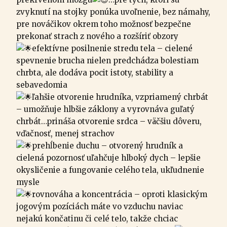
zvyknutí na stojky ponúka uvoľnenie, bez námahy,
pre nováčikov okrem toho možnosť bezpečne
prekonať strach z nového a rozšíriť obzory
efektívne posilnenie stredu tela – cielené
spevnenie brucha nielen predchádza bolestiam
chrbta, ale dodáva pocit istoty, stability a
sebavedomia
ľahšie otvorenie hrudníka, vzpriamený chrbát
– umožňuje hlbšie záklony a vyrovnáva guľatý
chrbát…prináša otvorenie srdca – väčšiu dôveru,
vďačnosť, menej strachov
prehĺbenie duchu – otvorený hrudník a
cielená pozornosť uľahčuje hlboký dych – lepšie
okysličenie a fungovanie celého tela, ukľudnenie
mysle
rovnováha a koncentrácia – oproti klasickým
jogovým pozíciách máte vo vzduchu naviac
nejakú končatinu či celé telo, takže chciac